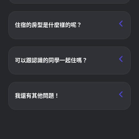
活動 10 天（含）前取消：酌扣相關手續費用500
元。活動2天（含）前取消：酌扣相關手續費用
1000 元。活動前一天及當天取消：不予退費。活
住宿的房型是什麼樣的呢？
動前一天及當天取消原因，如因個人身體狀況無法
參加，則須檢附醫生證明申請退費，酌扣相關手續
清大學生宿舍四人房，實際房型依照學校分配決
費用 500 元。
定。由於學校僅提供床位，因此請記得攜帶睡袋或
床墊喔！
可以跟認識的同學一起住嗎？
請在繳費後的回填表單中，於備註區塊填寫一起住
的成員名單。上限四人，不可男女混住。
我還有其他問題！
請聯絡 hpcai@lsalab.cs.nthu.edu.tw