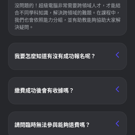
沒問題的！超級電腦非常需要跨領域人才，才能結
合不同學科知識，解決跨領域的難題。在課程中，
我們也會依照能力分組，並有助教能夠協助大家解
決疑問。
我要怎麼知道有沒有成功報名呢？
本次夏令營預計招收學員 80 名，我們會針對報名
資料做簡易審查，非先報先贏。我們將在您報名後
兩週內(或最晚7/12前)寄出通知信告知是否報名成
繳費成功後會有收據嗎？
功。若報名成功，再請於收到通知信的一週內，按
信中指示繳交報名費完成報名程序。
我們會由承辦公司（星希科技有限公司）開立發
票。並在營期間交予學員。
請問臨時無法參與能夠退費嗎？