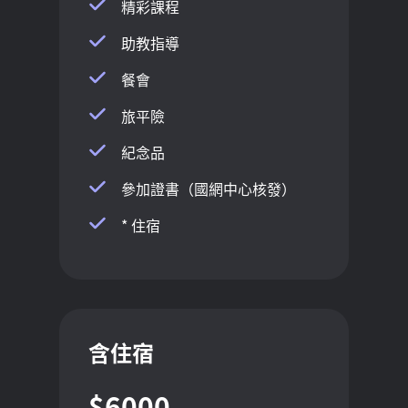
精彩課程
助教指導
餐會
旅平險
紀念品
參加證書（國網中心核發）
* 住宿
含住宿
$6000