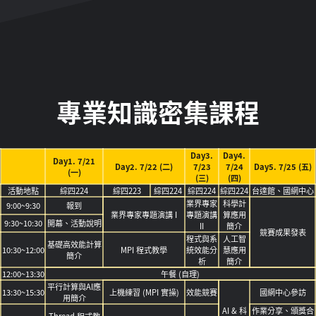
專業知識密集課程
Day3.
Day4.
Day1. 7/21
Day2. 7/22 (二)
7/23
7/24
Day5. 7/25 (五)
(一)
(三)
(四)
活動地點
綜四224
綜四223
綜四224
綜四224
綜四224
台達館、國網中心
業界專家
科學計
9:00~9:30
報到
業界專家專題演講 I
專題演講
算應用
9:30~10:30
開幕、活動說明
II
簡介
競賽成果發表
程式與系
人工智
基礎高效能計算
10:30~12:00
MPI 程式教學
統效能分
慧應用
簡介
析
簡介
12:00~13:30
午餐 (自理)
平行計算與AI應
13:30~15:30
上機練習 (MPI 實操)
效能競賽
國網中心參訪
用簡介
AI & 科
作業分享、頒獎合