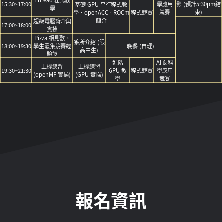
Thread 程式教
15:30~17:00
學應用
影 (預計5:30pm結
基礎 GPU 平行程式教
學
競賽
束)
學、openACC、ROCm
程式競賽
簡介
超級電腦簡介與
17:00~18:00
實操
Pizza 相見歡、
系所介紹 (限
18:00~19:30
學生叢集競賽經
晚餐 (自理)
高中生)
驗談
進階
AI & 科
上機練習
上機練習
19:30~21:30
GPU 教
程式競賽
學應用
(openMP 實操)
(GPU 實操)
學
競賽
報名資訊